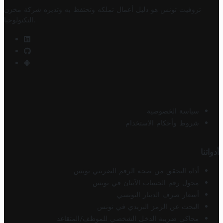
تروفيت تونس هو دليل أعمال تملكه وتحتفظ به وتديره
شركة مخزن
.
التكنولوجيا
سياسة الخصوصية
شروط وأحكام الاستخدام
أدواتنا
أداة التحقق من صحة الرقم الضريبي تونس
محول رقم الحساب الآيبان في تونس
أسعار صرف الدينار التونسي
البحث عن الرمز البريدي في تونس
محاكي ضريبة الدخل الشخصي للموظف/المتقاعد