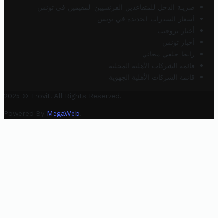
ضريبة الدخل للمتقاعدين الفرنسيين المقيمين في تونس
أسعار السيارات الجديدة في تونس
أخبار تروفيت
أخبار تونس
رابط خلفي مجاني
قائمة الشركات الأهلية المحلية
قائمة الشركات الأهلية الجهوية
2025 © Trovit. All Rights Reserved.
Powered By
MegaWeb
.