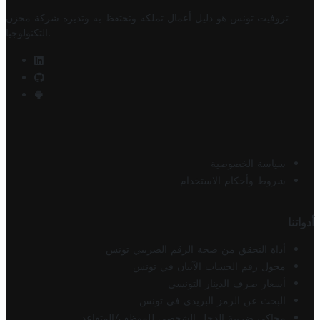
تروفيت تونس هو دليل أعمال تملكه وتحتفظ به وتديره
شركة مخزن
.
التكنولوجيا
سياسة الخصوصية
شروط وأحكام الاستخدام
أدواتنا
أداة التحقق من صحة الرقم الضريبي تونس
محول رقم الحساب الآيبان في تونس
أسعار صرف الدينار التونسي
البحث عن الرمز البريدي في تونس
محاكي ضريبة الدخل الشخصي للموظف/المتقاعد