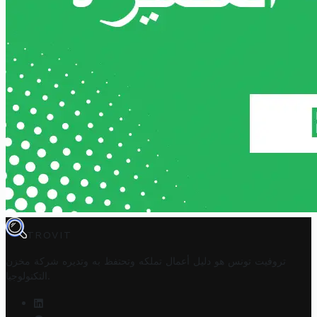
TROVIT
تروفيت تونس هو دليل أعمال تملكه وتحتفظ به وتديره
شركة مخزن
.
التكنولوجيا