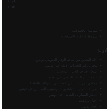
سياسة الخصوصية
شروط وأحكام الاستخدام
أدواتنا
أداة التحقق من صحة الرقم الضريبي تونس
محول رقم الحساب الآيبان في تونس
أسعار صرف الدينار التونسي
البحث عن الرمز البريدي في تونس
محاكي ضريبة الدخل الشخصي للموظف/المتقاعد
ضريبة الدخل للمتقاعدين الفرنسيين المقيمين في تونس
أسعار السيارات الجديدة في تونس
أخبار تروفيت
أخبار تونس