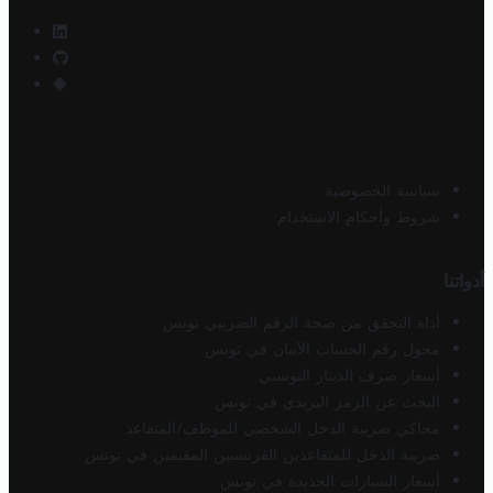
سياسة الخصوصية
شروط وأحكام الاستخدام
أدواتنا
أداة التحقق من صحة الرقم الضريبي تونس
محول رقم الحساب الآيبان في تونس
أسعار صرف الدينار التونسي
البحث عن الرمز البريدي في تونس
محاكي ضريبة الدخل الشخصي للموظف/المتقاعد
ضريبة الدخل للمتقاعدين الفرنسيين المقيمين في تونس
أسعار السيارات الجديدة في تونس