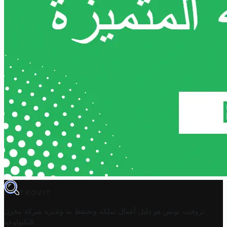
TROVIT
تروفيت تونس هو دليل أعمال تملكه وتحتفظ به وتديره
شركة مخزن
.
التكنولوجيا