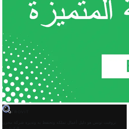
TROVIT
تروفيت تونس هو دليل أعمال تملكه وتحتفظ به وتديره
شركة مخزن
.
التكنولوجيا