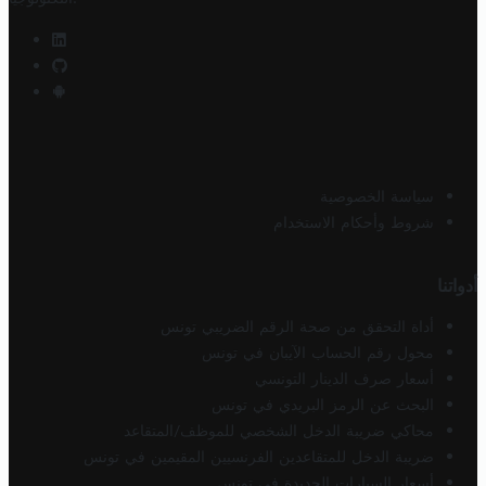
سياسة الخصوصية
شروط وأحكام الاستخدام
أدواتنا
أداة التحقق من صحة الرقم الضريبي تونس
محول رقم الحساب الآيبان في تونس
أسعار صرف الدينار التونسي
البحث عن الرمز البريدي في تونس
محاكي ضريبة الدخل الشخصي للموظف/المتقاعد
ضريبة الدخل للمتقاعدين الفرنسيين المقيمين في تونس
أسعار السيارات الجديدة في تونس