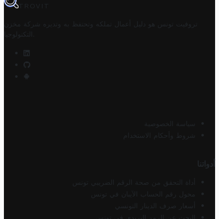
TROVIT
تروفيت تونس هو دليل أعمال تملكه وتحتفظ به وتديره
شركة مخزن
.
التكنولوجيا
سياسة الخصوصية
شروط وأحكام الاستخدام
أدواتنا
أداة التحقق من صحة الرقم الضريبي تونس
محول رقم الحساب الآيبان في تونس
أسعار صرف الدينار التونسي
البحث عن الرمز البريدي في تونس