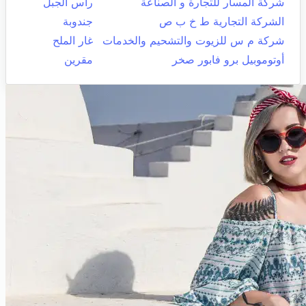
شركة المسار للتجارة و الصناعة
راس الجبل
الشركة التجارية ط خ ب ص
جندوبة
شركة م س للزيوت والتشحيم والخدمات
غار الملح
أوتوموبيل برو فابور صخر
مقرين