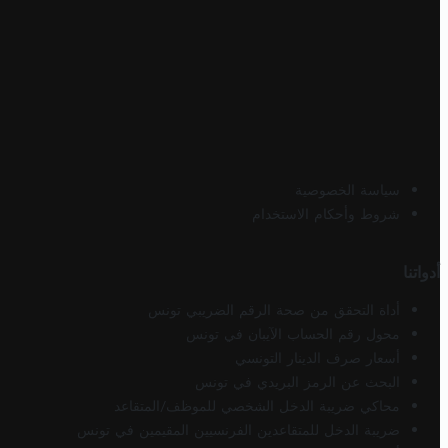
سياسة الخصوصية
شروط وأحكام الاستخدام
أدواتنا
أداة التحقق من صحة الرقم الضريبي تونس
محول رقم الحساب الآيبان في تونس
أسعار صرف الدينار التونسي
البحث عن الرمز البريدي في تونس
محاكي ضريبة الدخل الشخصي للموظف/المتقاعد
ضريبة الدخل للمتقاعدين الفرنسيين المقيمين في تونس