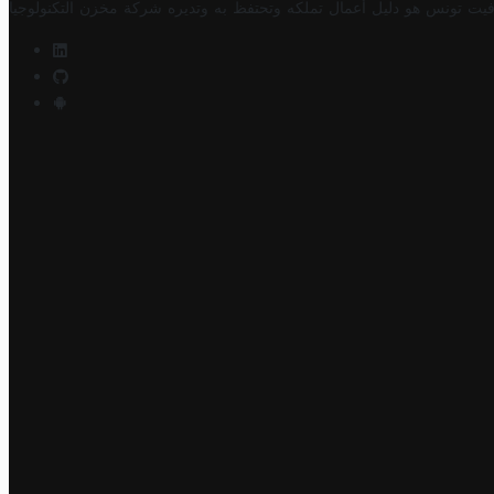
فيت تونس هو دليل أعمال تملكه وتحتفظ به وتديره
شركة مخزن التكنولوجيا