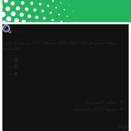
TROVIT
تروفيت تونس هو دليل أعمال تملكه وتحتفظ به وتديره
شركة مخزن
.
التكنولوجيا
سياسة الخصوصية
شروط وأحكام الاستخدام
أدواتنا