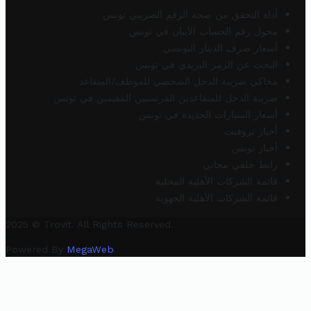
أداة التحقق من صحة الرقم الضريبي تونس
محول رقم الحساب الآيبان في تونس
أسعار صرف الدينار التونسي
البحث عن الرمز البريدي في تونس
محاكي ضريبة الدخل الشخصي للموظف/المتقاعد
ضريبة الدخل للمتقاعدين الفرنسيين المقيمين في تونس
أسعار السيارات الجديدة في تونس
أخبار تروفيت
أخبار تونس
رابط خلفي مجاني
قائمة الشركات الأهلية المحلية
قائمة الشركات الأهلية الجهوية
2025 © Trovit. All Rights Reserved.
Powered By
MegaWeb
.