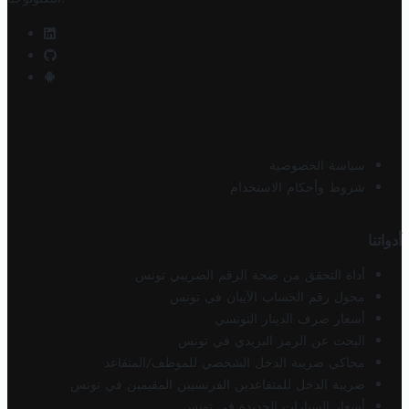
سياسة الخصوصية
شروط وأحكام الاستخدام
أدواتنا
أداة التحقق من صحة الرقم الضريبي تونس
محول رقم الحساب الآيبان في تونس
أسعار صرف الدينار التونسي
البحث عن الرمز البريدي في تونس
محاكي ضريبة الدخل الشخصي للموظف/المتقاعد
ضريبة الدخل للمتقاعدين الفرنسيين المقيمين في تونس
أسعار السيارات الجديدة في تونس