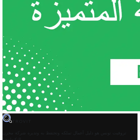
TROVIT
تروفيت تونس هو دليل أعمال تملكه وتحتفظ به وتديره
شركة مخزن
.
التكنولوجيا