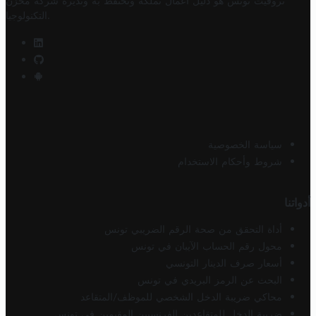
تروفيت تونس هو دليل أعمال تملكه وتحتفظ به وتديره
شركة مخزن
.
التكنولوجيا
سياسة الخصوصية
شروط وأحكام الاستخدام
أدواتنا
أداة التحقق من صحة الرقم الضريبي تونس
محول رقم الحساب الآيبان في تونس
أسعار صرف الدينار التونسي
البحث عن الرمز البريدي في تونس
محاكي ضريبة الدخل الشخصي للموظف/المتقاعد
ضريبة الدخل للمتقاعدين الفرنسيين المقيمين في تونس