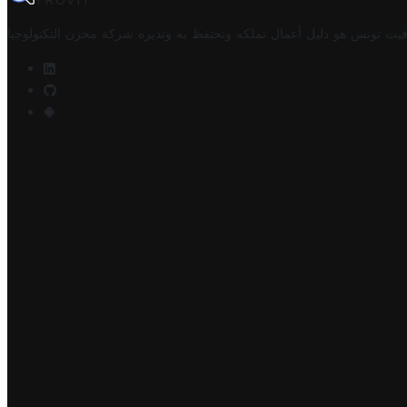
TROVIT
فيت تونس هو دليل أعمال تملكه وتحتفظ به وتديره
شركة مخزن التكنولوجيا