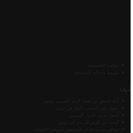
سياسة الخصوصية
شروط وأحكام الاستخدام
أدواتنا
أداة التحقق من صحة الرقم الضريبي تونس
محول رقم الحساب الآيبان في تونس
أسعار صرف الدينار التونسي
البحث عن الرمز البريدي في تونس
محاكي ضريبة الدخل الشخصي للموظف/المتقاعد