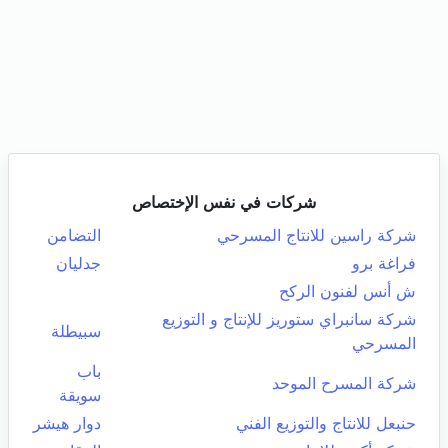
شركات في نفس الإختصاص
شركة راسين للانتاج المسرحي
التضامن
فراغة برو
جدليان
ش أنس لفنون الركح
شركة سانبراي ستوريز للإنتاج و التوزيع
سبيطلة
المسرحي
باب
شركة المسرح الموحد
سويقة
حنبعل للانتاج والتوزيع الفني
دوار هيشر