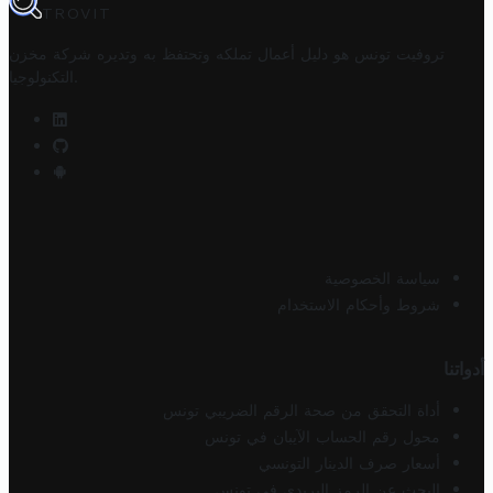
TROVIT
تروفيت تونس هو دليل أعمال تملكه وتحتفظ به وتديره
شركة مخزن
.
التكنولوجيا
سياسة الخصوصية
شروط وأحكام الاستخدام
أدواتنا
أداة التحقق من صحة الرقم الضريبي تونس
محول رقم الحساب الآيبان في تونس
أسعار صرف الدينار التونسي
البحث عن الرمز البريدي في تونس