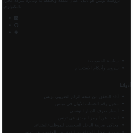
تروفيت تونس هو دليل أعمال تملكه وتحتفظ به وتديره
شركة مخزن
.
التكنولوجيا
سياسة الخصوصية
شروط وأحكام الاستخدام
أدواتنا
أداة التحقق من صحة الرقم الضريبي تونس
محول رقم الحساب الآيبان في تونس
أسعار صرف الدينار التونسي
البحث عن الرمز البريدي في تونس
محاكي ضريبة الدخل الشخصي للموظف/المتقاعد
ضريبة الدخل للمتقاعدين الفرنسيين المقيمين في تونس