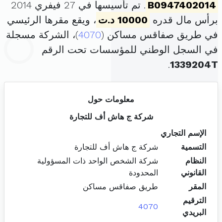
B0947402014
. تم تأسيسها في 27 فيفري 2014
برأس مال قدره
10000 د.ت
، ويقع مقرها الرئيسي
في طريق صفاقس مساكن (
4070
)، الشركة مسجلة
في السجل الوطني للمؤسسات تحت الرقم
.
1339204T
معلومات حول
شركة ج هاش أف للتجارة
الإسم التجاري
التسمية
شركة ج هاش أف للتجارة
النظام
شركة الشخص الواحد ذات المسؤولية
القانوني
المحدودة
المقر
طريق صفاقس مساكن
الترقيم
4070
البريدي