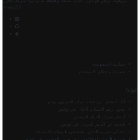
تروفيت تونس هو دليل أعمال تملكه وتحتفظ به وتديره
شركة مخزن
.
التكنولوجيا
سياسة الخصوصية
شروط وأحكام الاستخدام
أدواتنا
أداة التحقق من صحة الرقم الضريبي تونس
محول رقم الحساب الآيبان في تونس
أسعار صرف الدينار التونسي
البحث عن الرمز البريدي في تونس
محاكي ضريبة الدخل الشخصي للموظف/المتقاعد
ضريبة الدخل للمتقاعدين الفرنسيين المقيمين في تونس