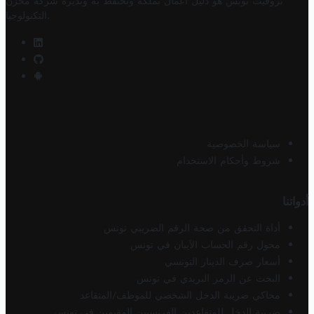
تروفيت تونس هو دليل أعمال تملكه وتحتفظ به وتديره
شركة مخزن
.
التكنولوجيا
سياسة الخصوصية
شروط وأحكام الاستخدام
أدواتنا
أداة التحقق من صحة الرقم الضريبي تونس
محول رقم الحساب الآيبان في تونس
أسعار صرف الدينار التونسي
البحث عن الرمز البريدي في تونس
محاكي ضريبة الدخل الشخصي للموظف/المتقاعد
ضريبة الدخل للمتقاعدين الفرنسيين المقيمين في تونس