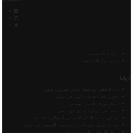
سياسة الخصوصية
شروط وأحكام الاستخدام
أدواتنا
أداة التحقق من صحة الرقم الضريبي تونس
محول رقم الحساب الآيبان في تونس
أسعار صرف الدينار التونسي
البحث عن الرمز البريدي في تونس
محاكي ضريبة الدخل الشخصي للموظف/المتقاعد
ضريبة الدخل للمتقاعدين الفرنسيين المقيمين في تونس
أسعار السيارات الجديدة في تونس