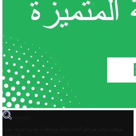
TROVIT
تروفيت تونس هو دليل أعمال تملكه وتحتفظ به وتديره
شركة مخزن
.
التكنولوجيا