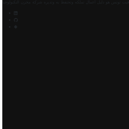
فيت تونس هو دليل أعمال تملكه وتحتفظ به وتديره
شركة مخزن التكنولوجيا