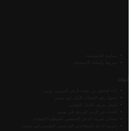
سياسة الخصوصية
شروط وأحكام الاستخدام
أدواتنا
أداة التحقق من صحة الرقم الضريبي تونس
محول رقم الحساب الآيبان في تونس
أسعار صرف الدينار التونسي
البحث عن الرمز البريدي في تونس
محاكي ضريبة الدخل الشخصي للموظف/المتقاعد
ضريبة الدخل للمتقاعدين الفرنسيين المقيمين في تونس