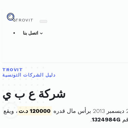
TROVIT
اتصل بنا
TROVIT
دليل الشركات التونسية
شركة ع ب ي
120000 د.ت
، ويقع
قم
1324984G
.