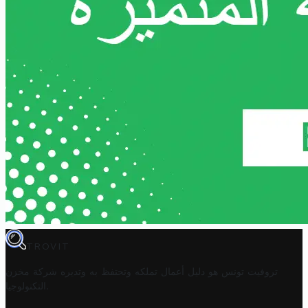
TROVIT
تروفيت تونس هو دليل أعمال تملكه وتحتفظ به وتديره
شركة مخزن
.
التكنولوجيا