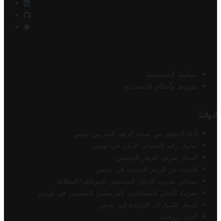
سياسة الخصوصية
شروط وأحكام الاستخدام
أدواتنا
أداة التحقق من صحة الرقم الضريبي تونس
محول رقم الحساب الآيبان في تونس
أسعار صرف الدينار التونسي
البحث عن الرمز البريدي في تونس
محاكي ضريبة الدخل الشخصي للموظف/المتقاعد
ضريبة الدخل للمتقاعدين الفرنسيين المقيمين في تونس
أسعار السيارات الجديدة في تونس
أخبار تروفيت