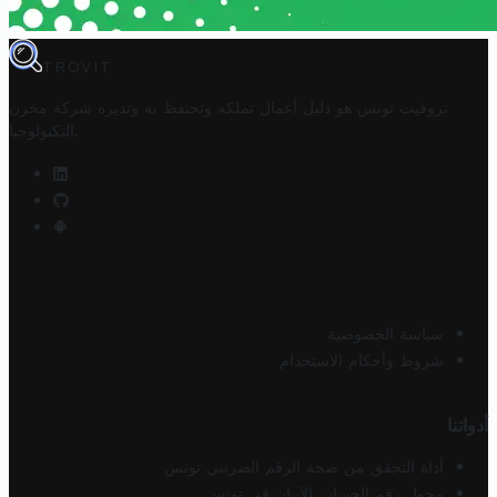
TROVIT
تروفيت تونس هو دليل أعمال تملكه وتحتفظ به وتديره
شركة مخزن
.
التكنولوجيا
سياسة الخصوصية
شروط وأحكام الاستخدام
أدواتنا
أداة التحقق من صحة الرقم الضريبي تونس
محول رقم الحساب الآيبان في تونس