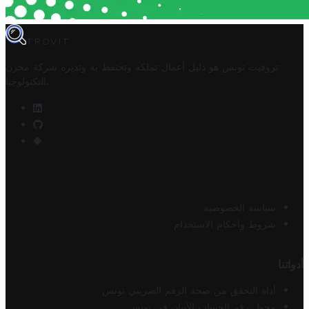
TROVIT
تروفيت تونس هو دليل أعمال تملكه وتحتفظ به وتديره
شركة مخزن
.
التكنولوجيا
سياسة الخصوصية
شروط وأحكام الاستخدام
أدواتنا
أداة التحقق من صحة الرقم الضريبي تونس
محول رقم الحساب الآيبان في تونس