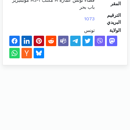
فضاء تونس عمارة H مكتب H3-1 مونبليزير
المقر
باب بحر
الترقيم
1073
البريدي
الولاية
تونس