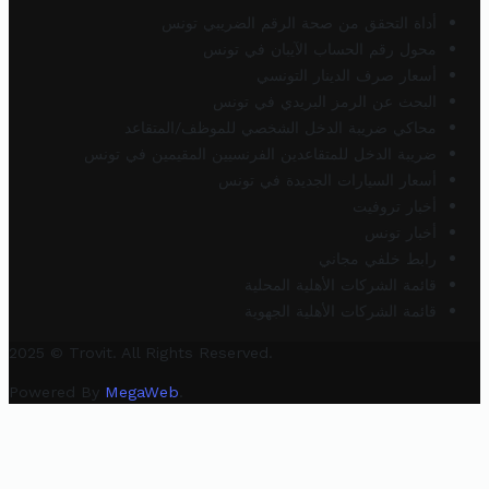
أداة التحقق من صحة الرقم الضريبي تونس
محول رقم الحساب الآيبان في تونس
أسعار صرف الدينار التونسي
البحث عن الرمز البريدي في تونس
محاكي ضريبة الدخل الشخصي للموظف/المتقاعد
ضريبة الدخل للمتقاعدين الفرنسيين المقيمين في تونس
أسعار السيارات الجديدة في تونس
أخبار تروفيت
أخبار تونس
رابط خلفي مجاني
قائمة الشركات الأهلية المحلية
قائمة الشركات الأهلية الجهوية
2025 © Trovit. All Rights Reserved.
Powered By
MegaWeb
.