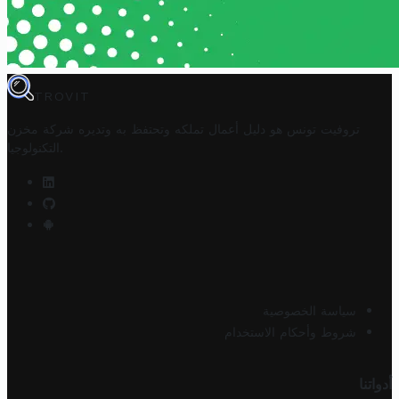
TROVIT
تروفيت تونس هو دليل أعمال تملكه وتحتفظ به وتديره
شركة مخزن
.
التكنولوجيا
سياسة الخصوصية
شروط وأحكام الاستخدام
أدواتنا