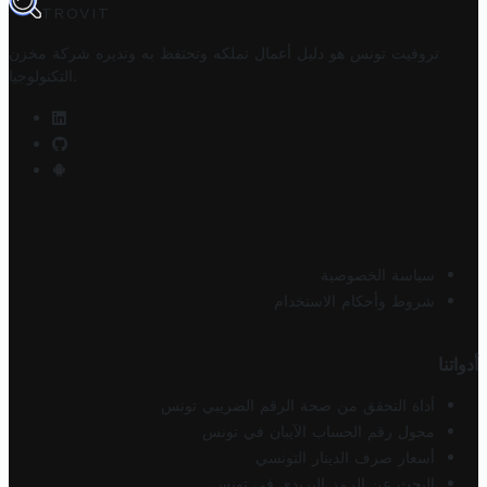
TROVIT
تروفيت تونس هو دليل أعمال تملكه وتحتفظ به وتديره
شركة مخزن
.
التكنولوجيا
سياسة الخصوصية
شروط وأحكام الاستخدام
أدواتنا
أداة التحقق من صحة الرقم الضريبي تونس
محول رقم الحساب الآيبان في تونس
أسعار صرف الدينار التونسي
البحث عن الرمز البريدي في تونس