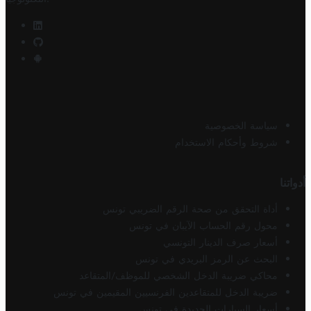
سياسة الخصوصية
شروط وأحكام الاستخدام
أدواتنا
أداة التحقق من صحة الرقم الضريبي تونس
محول رقم الحساب الآيبان في تونس
أسعار صرف الدينار التونسي
البحث عن الرمز البريدي في تونس
محاكي ضريبة الدخل الشخصي للموظف/المتقاعد
ضريبة الدخل للمتقاعدين الفرنسيين المقيمين في تونس
أسعار السيارات الجديدة في تونس