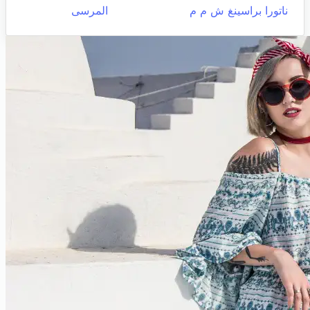
ناتورا براسينغ ش م م
المرسى