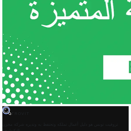
TROVIT
تروفيت تونس هو دليل أعمال تملكه وتحتفظ به وتديره
شركة مخزن
.
التكنولوجيا