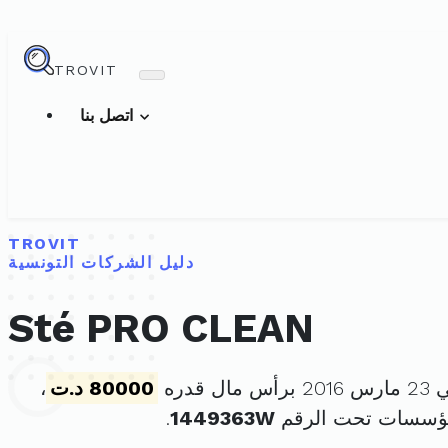
TROVIT
اتصل بنا
TROVIT
دليل الشركات التونسية
Sté PRO CLEAN
 قدره
80000 د.ت
،
مؤسسات تحت الرقم
1449363W
.