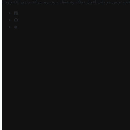
فيت تونس هو دليل أعمال تملكه وتحتفظ به وتديره
شركة مخزن التكنولوجيا