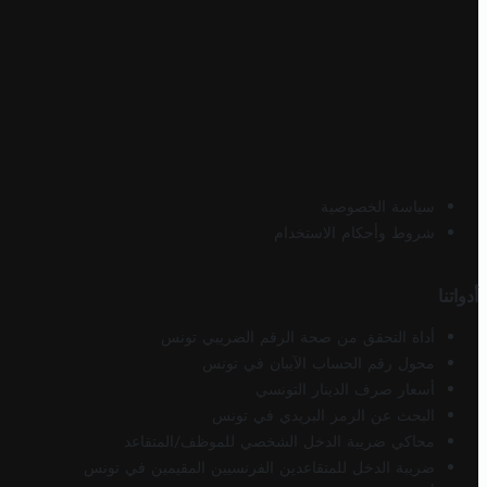
سياسة الخصوصية
شروط وأحكام الاستخدام
أدواتنا
أداة التحقق من صحة الرقم الضريبي تونس
محول رقم الحساب الآيبان في تونس
أسعار صرف الدينار التونسي
البحث عن الرمز البريدي في تونس
محاكي ضريبة الدخل الشخصي للموظف/المتقاعد
ضريبة الدخل للمتقاعدين الفرنسيين المقيمين في تونس