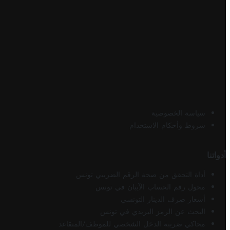
سياسة الخصوصية
شروط وأحكام الاستخدام
أدواتنا
أداة التحقق من صحة الرقم الضريبي تونس
محول رقم الحساب الآيبان في تونس
أسعار صرف الدينار التونسي
البحث عن الرمز البريدي في تونس
محاكي ضريبة الدخل الشخصي للموظف/المتقاعد