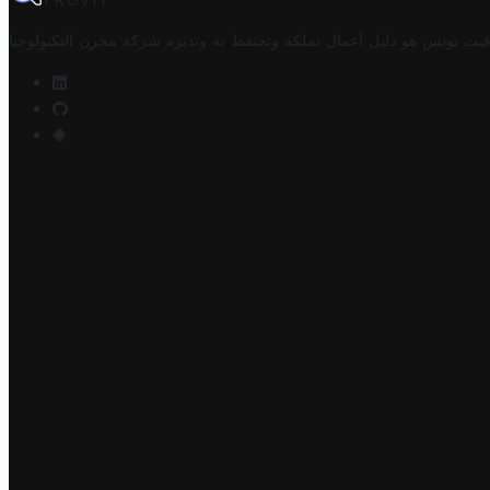
TROVIT
فيت تونس هو دليل أعمال تملكه وتحتفظ به وتديره
شركة مخزن التكنولوجيا