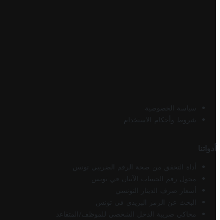
سياسة الخصوصية
شروط وأحكام الاستخدام
أدواتنا
أداة التحقق من صحة الرقم الضريبي تونس
محول رقم الحساب الآيبان في تونس
أسعار صرف الدينار التونسي
البحث عن الرمز البريدي في تونس
محاكي ضريبة الدخل الشخصي للموظف/المتقاعد