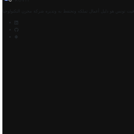
TROVIT
فيت تونس هو دليل أعمال تملكه وتحتفظ به وتديره
شركة مخزن التكنولوجيا