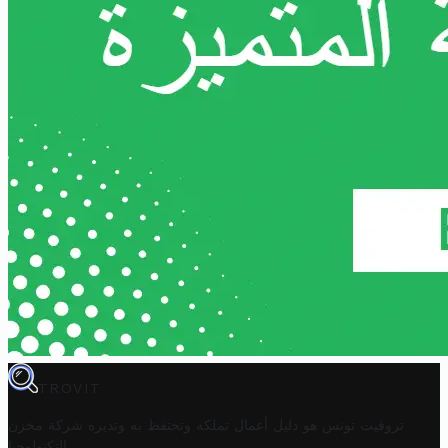
TROVIT
تروفيت تونس هو دليل أعمال تملكه وتحتفظ به وتديره
شركة مخزن
.
التكنولوجيا