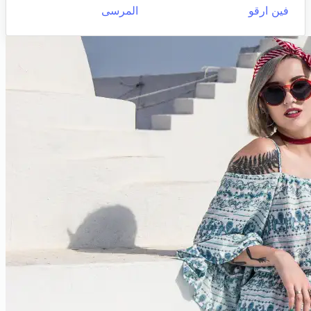
فين ارقو
المرسى