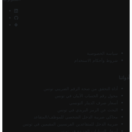
سياسة الخصوصية
شروط وأحكام الاستخدام
أدواتنا
أداة التحقق من صحة الرقم الضريبي تونس
محول رقم الحساب الآيبان في تونس
أسعار صرف الدينار التونسي
البحث عن الرمز البريدي في تونس
محاكي ضريبة الدخل الشخصي للموظف/المتقاعد
ضريبة الدخل للمتقاعدين الفرنسيين المقيمين في تونس
أسعار السيارات الجديدة في تونس