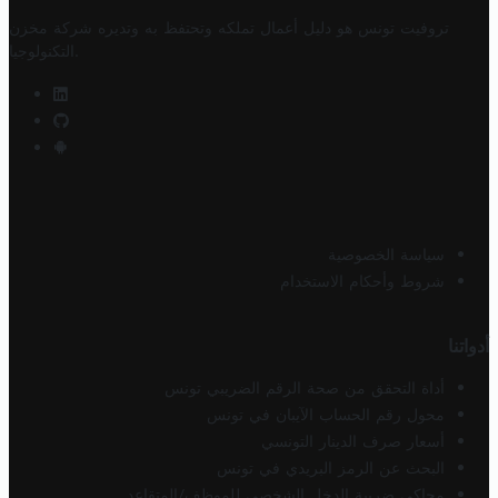
تروفيت تونس هو دليل أعمال تملكه وتحتفظ به وتديره
شركة مخزن
.
التكنولوجيا
سياسة الخصوصية
شروط وأحكام الاستخدام
أدواتنا
أداة التحقق من صحة الرقم الضريبي تونس
محول رقم الحساب الآيبان في تونس
أسعار صرف الدينار التونسي
البحث عن الرمز البريدي في تونس
محاكي ضريبة الدخل الشخصي للموظف/المتقاعد