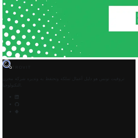
TROVIT
تروفيت تونس هو دليل أعمال تملكه وتحتفظ به وتديره
شركة مخزن
.
التكنولوجيا