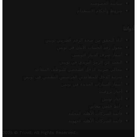
سياسة الخصوصية
شروط وأحكام الاستخدام
أدواتنا
أداة التحقق من صحة الرقم الضريبي تونس
محول رقم الحساب الآيبان في تونس
أسعار صرف الدينار التونسي
البحث عن الرمز البريدي في تونس
محاكي ضريبة الدخل الشخصي للموظف/المتقاعد
ضريبة الدخل للمتقاعدين الفرنسيين المقيمين في تونس
أسعار السيارات الجديدة في تونس
أخبار تروفيت
أخبار تونس
رابط خلفي مجاني
قائمة الشركات الأهلية المحلية
قائمة الشركات الأهلية الجهوية
2025 © Trovit. All Rights Reserved.