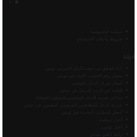
سياسة الخصوصية
شروط وأحكام الاستخدام
أدواتنا
أداة التحقق من صحة الرقم الضريبي تونس
محول رقم الحساب الآيبان في تونس
أسعار صرف الدينار التونسي
البحث عن الرمز البريدي في تونس
محاكي ضريبة الدخل الشخصي للموظف/المتقاعد
ضريبة الدخل للمتقاعدين الفرنسيين المقيمين في تونس
أسعار السيارات الجديدة في تونس
أخبار تروفيت
أخبار تونس
رابط خلفي مجاني