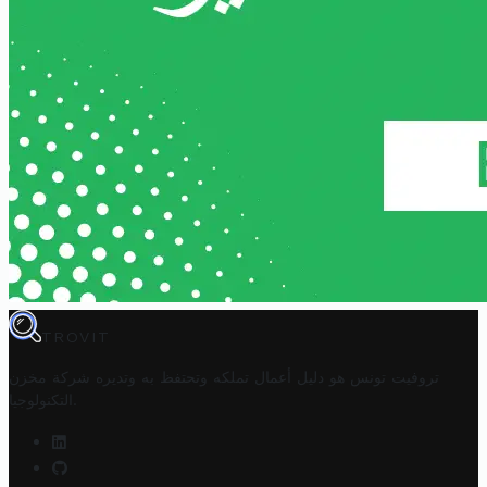
TROVIT
تروفيت تونس هو دليل أعمال تملكه وتحتفظ به وتديره
شركة مخزن
.
التكنولوجيا