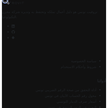
TROVIT
تروفيت تونس هو دليل أعمال تملكه وتحتفظ به وتديره
شركة مخزن
.
التكنولوجيا
سياسة الخصوصية
شروط وأحكام الاستخدام
أدواتنا
أداة التحقق من صحة الرقم الضريبي تونس
محول رقم الحساب الآيبان في تونس
أسعار صرف الدينار التونسي
البحث عن الرمز البريدي في تونس