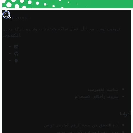
TROVIT
تروفيت تونس هو دليل أعمال تملكه وتحتفظ به وتديره
شركة مخزن
.
التكنولوجيا
سياسة الخصوصية
شروط وأحكام الاستخدام
أدواتنا
أداة التحقق من صحة الرقم الضريبي تونس
محول رقم الحساب الآيبان في تونس