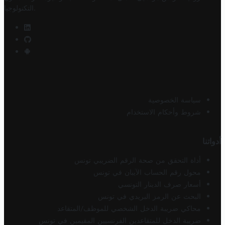
.
التكنولوجيا
سياسة الخصوصية
شروط وأحكام الاستخدام
أدواتنا
أداة التحقق من صحة الرقم الضريبي تونس
محول رقم الحساب الآيبان في تونس
أسعار صرف الدينار التونسي
البحث عن الرمز البريدي في تونس
محاكي ضريبة الدخل الشخصي للموظف/المتقاعد
ضريبة الدخل للمتقاعدين الفرنسيين المقيمين في تونس