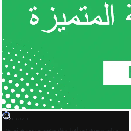
TROVIT
تروفيت تونس هو دليل أعمال تملكه وتحتفظ به وتديره
شركة مخزن