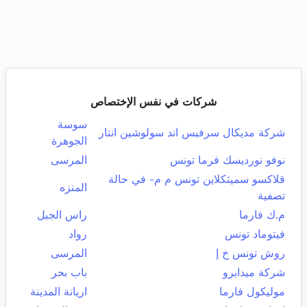
شركات في نفس الإختصاص
سوسة
شركة مديكال سرفيس اند سولوشين انتار
الجوهرة
نوفو نورديسك فرما تونس
المرسى
قلاكسو سميثكلاين تونس م م- في حالة
المنزه
تصفية
م.ك فارما
راس الجبل
فيتوماد تونس
رواد
روش تونس خ إ
المرسى
شركة ميدابرو
باب بحر
موليكول فارما
اريانة المدينة