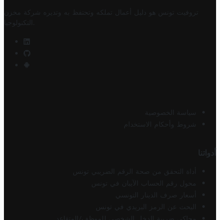
تروفيت تونس هو دليل أعمال تملكه وتحتفظ به وتديره
شركة مخزن
.
التكنولوجيا
سياسة الخصوصية
شروط وأحكام الاستخدام
أدواتنا
أداة التحقق من صحة الرقم الضريبي تونس
محول رقم الحساب الآيبان في تونس
أسعار صرف الدينار التونسي
البحث عن الرمز البريدي في تونس
محاكي ضريبة الدخل الشخصي للموظف/المتقاعد