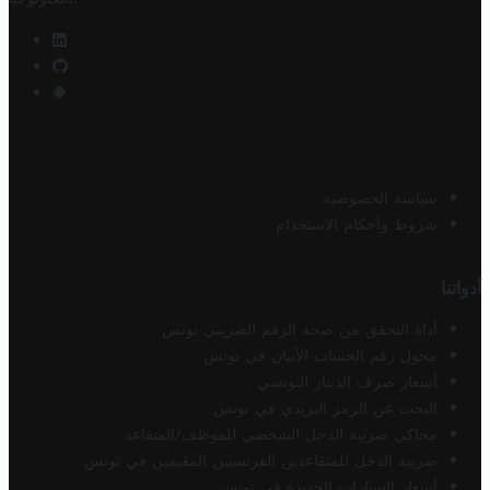
سياسة الخصوصية
شروط وأحكام الاستخدام
أدواتنا
أداة التحقق من صحة الرقم الضريبي تونس
محول رقم الحساب الآيبان في تونس
أسعار صرف الدينار التونسي
البحث عن الرمز البريدي في تونس
محاكي ضريبة الدخل الشخصي للموظف/المتقاعد
ضريبة الدخل للمتقاعدين الفرنسيين المقيمين في تونس
أسعار السيارات الجديدة في تونس