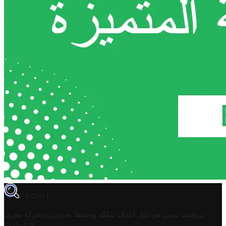
TROVIT
تروفيت تونس هو دليل أعمال تملكه وتحتفظ به وتديره
شركة مخزن
.
التكنولوجيا