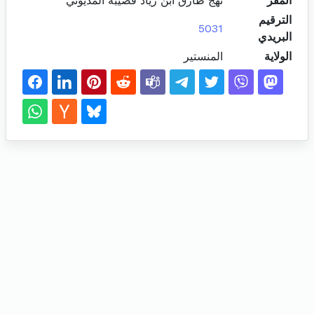
المقر
نهج طارق ابن زياد قصيبة المديوني
الترقيم
5031
البريدي
الولاية
المنستير