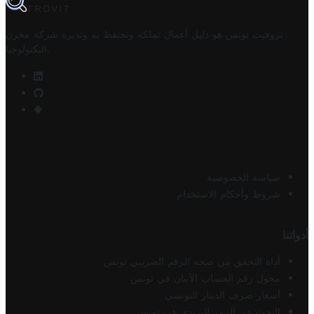
TROVIT
تروفيت تونس هو دليل أعمال تملكه وتحتفظ به وتديره
شركة مخزن
.
التكنولوجيا
سياسة الخصوصية
شروط وأحكام الاستخدام
أدواتنا
أداة التحقق من صحة الرقم الضريبي تونس
محول رقم الحساب الآيبان في تونس
أسعار صرف الدينار التونسي
البحث عن الرمز البريدي في تونس