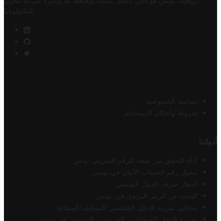
تروفيت تونس هو دليل أعمال تملكه وتحتفظ به وتديره
شركة مخزن
.
التكنولوجيا
سياسة الخصوصية
شروط وأحكام الاستخدام
أدواتنا
أداة التحقق من صحة الرقم الضريبي تونس
محول رقم الحساب الآيبان في تونس
أسعار صرف الدينار التونسي
البحث عن الرمز البريدي في تونس
محاكي ضريبة الدخل الشخصي للموظف/المتقاعد
ضريبة الدخل للمتقاعدين الفرنسيين المقيمين في تونس