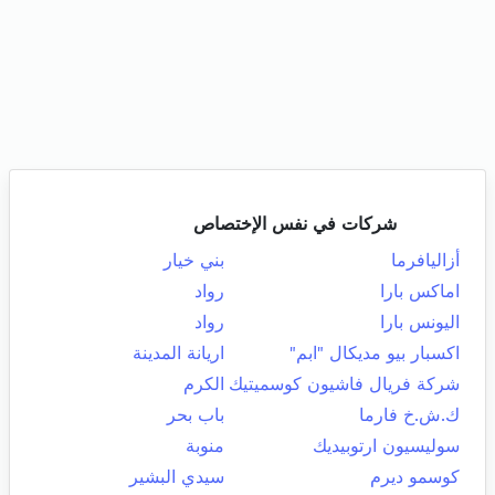
شركات في نفس الإختصاص
أزاليافرما
بني خيار
اماكس بارا
رواد
اليونس بارا
رواد
اكسبار بيو مديكال "ابم"
اريانة المدينة
شركة فريال فاشيون كوسميتيك
الكرم
ك.ش.خ فارما
باب بحر
سوليسيون ارتوبيديك
منوبة
كوسمو ديرم
سيدي البشير