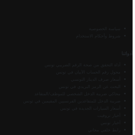
سياسة الخصوصية
شروط وأحكام الاستخدام
أدواتنا
أداة التحقق من صحة الرقم الضريبي تونس
محول رقم الحساب الآيبان في تونس
أسعار صرف الدينار التونسي
البحث عن الرمز البريدي في تونس
محاكي ضريبة الدخل الشخصي للموظف/المتقاعد
ضريبة الدخل للمتقاعدين الفرنسيين المقيمين في تونس
أسعار السيارات الجديدة في تونس
أخبار تروفيت
أخبار تونس
رابط خلفي مجاني