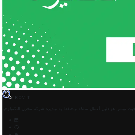
TROVIT
فيت تونس هو دليل أعمال تملكه وتحتفظ به وتديره
شركة مخزن التكنولوجيا