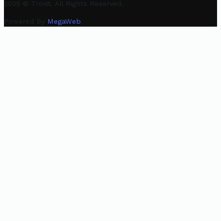
2025 © Trovit. All Rights Reserved.
Powered By
MegaWeb
.