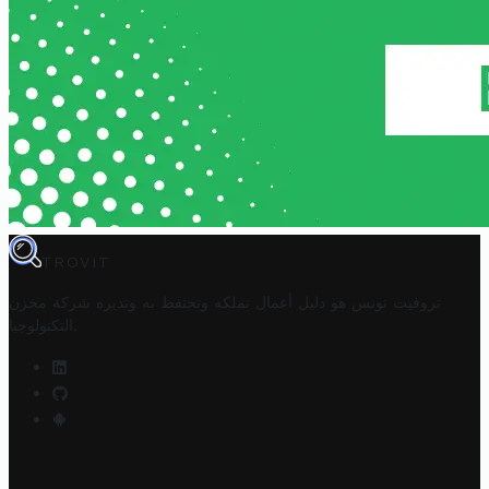
TROVIT
تروفيت تونس هو دليل أعمال تملكه وتحتفظ به وتديره
شركة مخزن
.
التكنولوجيا