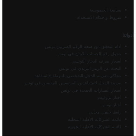
سياسة الخصوصية
شروط وأحكام الاستخدام
أدواتنا
أداة التحقق من صحة الرقم الضريبي تونس
محول رقم الحساب الآيبان في تونس
أسعار صرف الدينار التونسي
البحث عن الرمز البريدي في تونس
محاكي ضريبة الدخل الشخصي للموظف/المتقاعد
ضريبة الدخل للمتقاعدين الفرنسيين المقيمين في تونس
أسعار السيارات الجديدة في تونس
أخبار تروفيت
أخبار تونس
رابط خلفي مجاني
قائمة الشركات الأهلية المحلية
قائمة الشركات الأهلية الجهوية