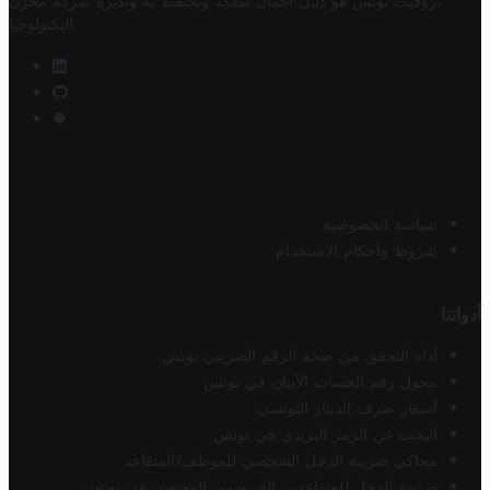
تروفيت تونس هو دليل أعمال تملكه وتحتفظ به وتديره
شركة مخزن
.
التكنولوجيا
سياسة الخصوصية
شروط وأحكام الاستخدام
أدواتنا
أداة التحقق من صحة الرقم الضريبي تونس
محول رقم الحساب الآيبان في تونس
أسعار صرف الدينار التونسي
البحث عن الرمز البريدي في تونس
محاكي ضريبة الدخل الشخصي للموظف/المتقاعد
ضريبة الدخل للمتقاعدين الفرنسيين المقيمين في تونس