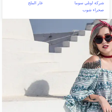
شركة اونلي سوما
غار الملح
صحراء شوب