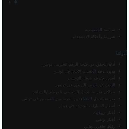
سياسة الخصوصية
شروط وأحكام الاستخدام
أدواتنا
أداة التحقق من صحة الرقم الضريبي تونس
محول رقم الحساب الآيبان في تونس
أسعار صرف الدينار التونسي
البحث عن الرمز البريدي في تونس
محاكي ضريبة الدخل الشخصي للموظف/المتقاعد
ضريبة الدخل للمتقاعدين الفرنسيين المقيمين في تونس
أسعار السيارات الجديدة في تونس
أخبار تروفيت
أخبار تونس
رابط خلفي مجاني