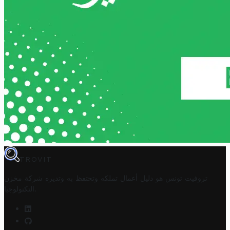
TROVIT
تروفيت تونس هو دليل أعمال تملكه وتحتفظ به وتديره
شركة مخزن
.
التكنولوجيا