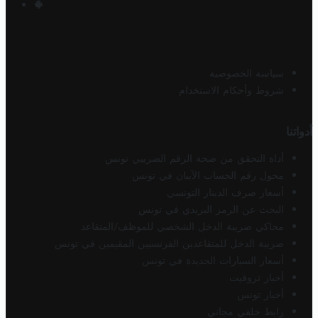
سياسة الخصوصية
شروط وأحكام الاستخدام
أدواتنا
أداة التحقق من صحة الرقم الضريبي تونس
محول رقم الحساب الآيبان في تونس
أسعار صرف الدينار التونسي
البحث عن الرمز البريدي في تونس
محاكي ضريبة الدخل الشخصي للموظف/المتقاعد
ضريبة الدخل للمتقاعدين الفرنسيين المقيمين في تونس
أسعار السيارات الجديدة في تونس
أخبار تروفيت
أخبار تونس
رابط خلفي مجاني