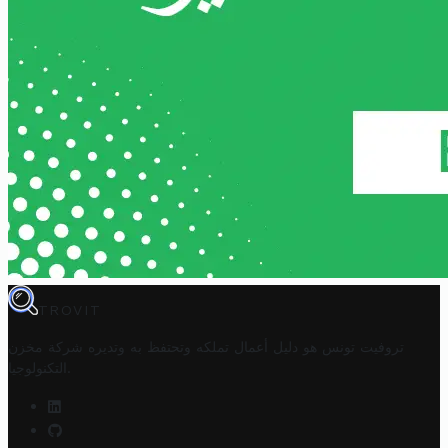
TROVIT
تروفيت تونس هو دليل أعمال تملكه وتحتفظ به وتديره
شركة مخزن
.
التكنولوجيا