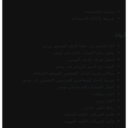
سياسة الخصوصية
شروط وأحكام الاستخدام
أدواتنا
أداة التحقق من صحة الرقم الضريبي تونس
محول رقم الحساب الآيبان في تونس
أسعار صرف الدينار التونسي
البحث عن الرمز البريدي في تونس
محاكي ضريبة الدخل الشخصي للموظف/المتقاعد
ضريبة الدخل للمتقاعدين الفرنسيين المقيمين في تونس
أسعار السيارات الجديدة في تونس
أخبار تروفيت
أخبار تونس
رابط خلفي مجاني
قائمة الشركات الأهلية المحلية
قائمة الشركات الأهلية الجهوية