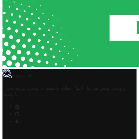
TROVIT
تروفيت تونس هو دليل أعمال تملكه وتحتفظ به وتديره
شركة مخزن
.
التكنولوجيا