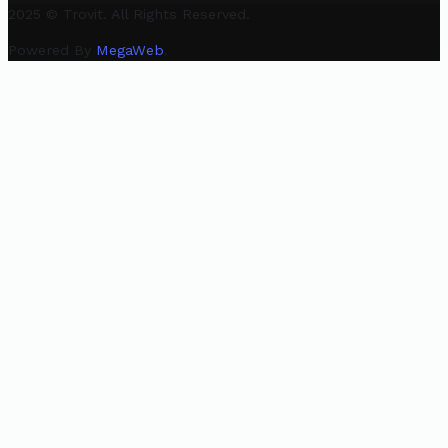
2025 © Trovit. All Rights Reserved.
Powered By
MegaWeb
.