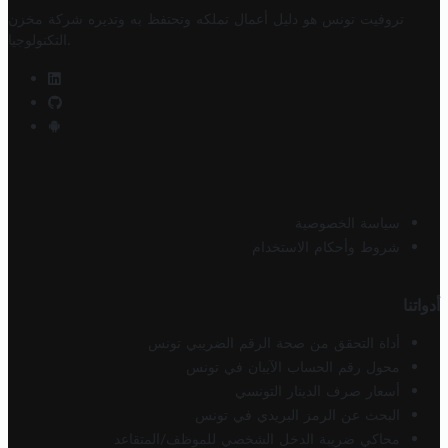
تروفيت تونس هو دليل أعمال تملكه وتحتفظ به وتديره
شركة مخزن
.
التكنولوجيا
سياسة الخصوصية
شروط وأحكام الاستخدام
أدواتنا
أداة التحقق من صحة الرقم الضريبي تونس
محول رقم الحساب الآيبان في تونس
أسعار صرف الدينار التونسي
البحث عن الرمز البريدي في تونس
محاكي ضريبة الدخل الشخصي للموظف/المتقاعد