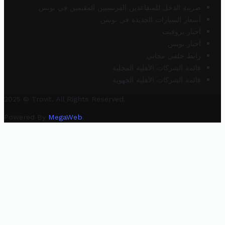
ضريبة الدخل للمتقاعدين الفرنسيين المقيمين في تونس
أسعار السيارات الجديدة في تونس
أخبار تروفيت
أخبار تونس
رابط خلفي مجاني
قائمة الشركات الأهلية المحلية
قائمة الشركات الأهلية الجهوية
2025 © Trovit. All Rights Reserved.
Powered By
MegaWeb
.