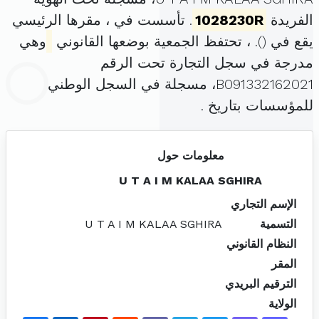
الفريدة
1028230R
. تأسست في ، مقرها الرئيسي
يقع في (
). ، تحتفظ الجمعية بوضعها القانوني
وهي
مدرجة في سجل التجارة تحت الرقم
B091332162021، مسجلة في السجل الوطني
للمؤسسات بتاريخ .
معلومات حول
U T A I M KALAA SGHIRA
الإسم التجاري
التسمية
U T A I M KALAA SGHIRA
النظام القانوني
المقر
الترقيم البريدي
الولاية