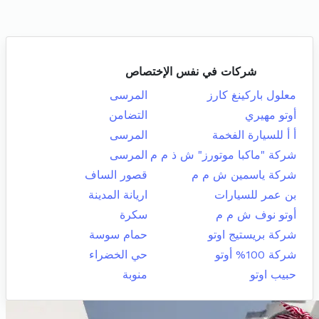
شركات في نفس الإختصاص
معلول باركينغ كارز
المرسى
أوتو مهيري
التضامن
أ أ للسيارة الفخمة
المرسى
شركة "ماكبا موتورز" ش ذ م م
المرسى
شركة ياسمين ش م م
قصور الساف
بن عمر للسيارات
اريانة المدينة
أوتو نوف ش م م
سكرة
شركة بريستيج اوتو
حمام سوسة
شركة 100% أوتو
حي الخضراء
حبيب اوتو
منوبة