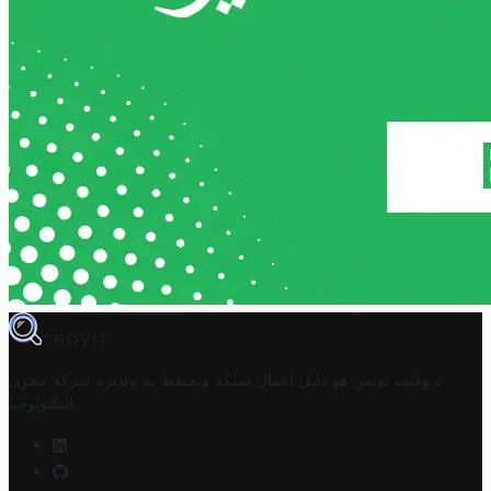
TROVIT
تروفيت تونس هو دليل أعمال تملكه وتحتفظ به وتديره
شركة مخزن
.
التكنولوجيا