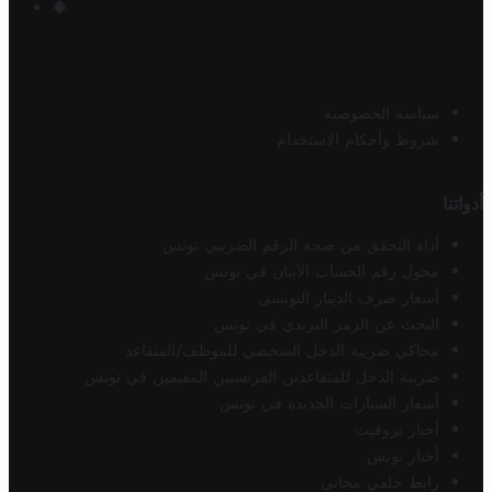
سياسة الخصوصية
شروط وأحكام الاستخدام
أدواتنا
أداة التحقق من صحة الرقم الضريبي تونس
محول رقم الحساب الآيبان في تونس
أسعار صرف الدينار التونسي
البحث عن الرمز البريدي في تونس
محاكي ضريبة الدخل الشخصي للموظف/المتقاعد
ضريبة الدخل للمتقاعدين الفرنسيين المقيمين في تونس
أسعار السيارات الجديدة في تونس
أخبار تروفيت
أخبار تونس
رابط خلفي مجاني