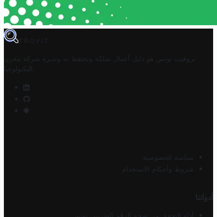
TROVIT
تروفيت تونس هو دليل أعمال تملكه وتحتفظ به وتديره
شركة مخزن
.
التكنولوجيا
سياسة الخصوصية
شروط وأحكام الاستخدام
أدواتنا
أداة التحقق من صحة الرقم الضريبي تونس