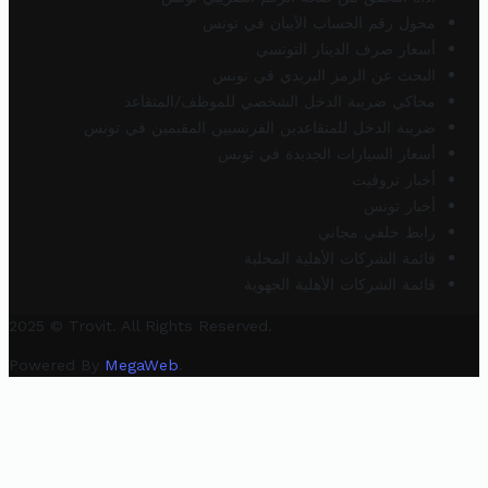
محول رقم الحساب الآيبان في تونس
أسعار صرف الدينار التونسي
البحث عن الرمز البريدي في تونس
محاكي ضريبة الدخل الشخصي للموظف/المتقاعد
ضريبة الدخل للمتقاعدين الفرنسيين المقيمين في تونس
أسعار السيارات الجديدة في تونس
أخبار تروفيت
أخبار تونس
رابط خلفي مجاني
قائمة الشركات الأهلية المحلية
قائمة الشركات الأهلية الجهوية
2025 © Trovit. All Rights Reserved.
Powered By
MegaWeb
.