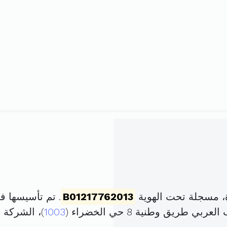
B01217762013
. تم تأسيسها في 23 أكتوبر 2013 برأس ما
ق وطنية 8 حي الخضراء (
1003
)، الشركة