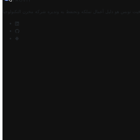
TROVIT
فيت تونس هو دليل أعمال تملكه وتحتفظ به وتديره
شركة مخزن التكنولوجيا