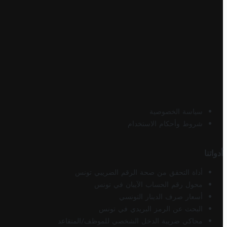
سياسة الخصوصية
شروط وأحكام الاستخدام
أدواتنا
أداة التحقق من صحة الرقم الضريبي تونس
محول رقم الحساب الآيبان في تونس
أسعار صرف الدينار التونسي
البحث عن الرمز البريدي في تونس
محاكي ضريبة الدخل الشخصي للموظف/المتقاعد