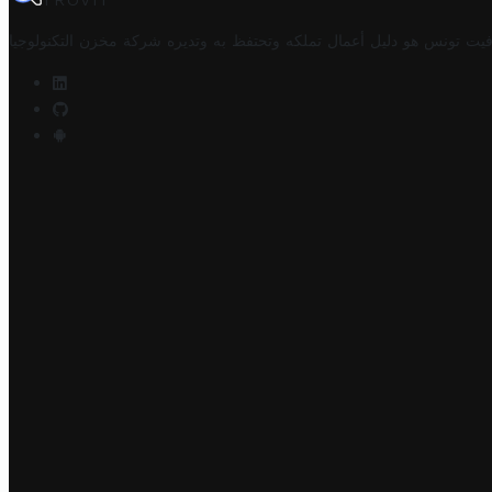
TROVIT
فيت تونس هو دليل أعمال تملكه وتحتفظ به وتديره
شركة مخزن التكنولوجيا