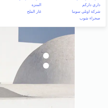
داري داركم
المنزه
شركة اونلي سوما
غار الملح
صحراء شوب