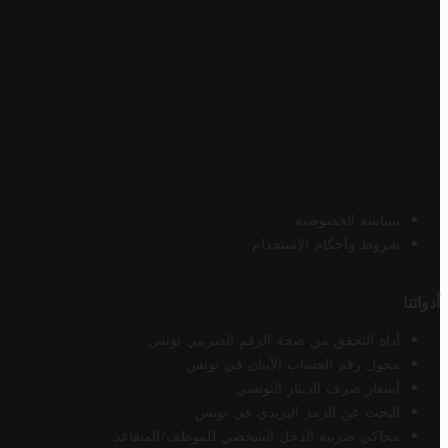
سياسة الخصوصية
شروط وأحكام الاستخدام
أدواتنا
أداة التحقق من صحة الرقم الضريبي تونس
محول رقم الحساب الآيبان في تونس
أسعار صرف الدينار التونسي
البحث عن الرمز البريدي في تونس
محاكي ضريبة الدخل الشخصي للموظف/المتقاعد