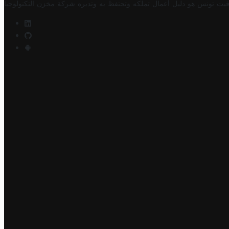
فيت تونس هو دليل أعمال تملكه وتحتفظ به وتديره
شركة مخزن التكنولوجيا