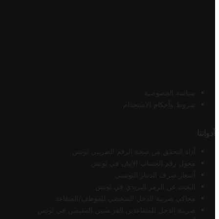
سياسة الخصوصية
شروط وأحكام الاستخدام
أدواتنا
أداة التحقق من صحة الرقم الضريبي تونس
محول رقم الحساب الآيبان في تونس
أسعار صرف الدينار التونسي
البحث عن الرمز البريدي في تونس
محاكي ضريبة الدخل الشخصي للموظف/المتقاعد
ضريبة الدخل للمتقاعدين الفرنسيين المقيمين في تونس