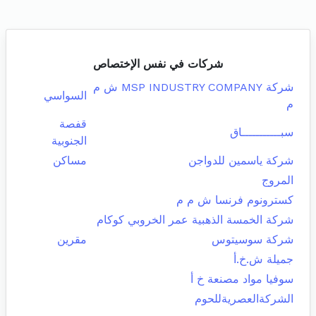
شركات في نفس الإختصاص
شركة MSP INDUSTRY COMPANY ش م
السواسي
م
قفصة
سبـــــــــــاق
الجنوبية
شركة ياسمين للدواجن
مساكن
المروج
كسترونوم فرنسا ش م م
شركة الخمسة الذهبية عمر الخروبي كوكام
شركة سوسيتوس
مقرين
جميلة ش.خ.أ
سوفيا مواد مصنعة خ أ
الشركةالعصريةللحوم