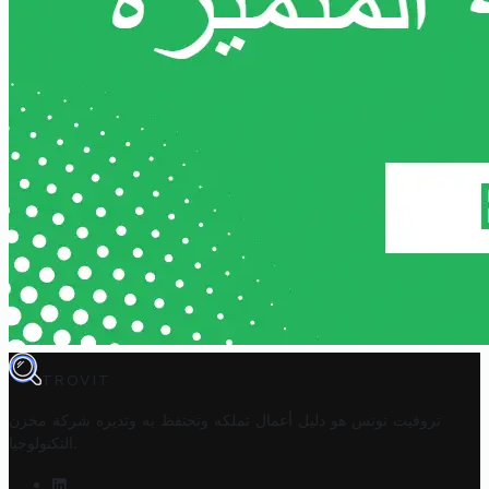
TROVIT
تروفيت تونس هو دليل أعمال تملكه وتحتفظ به وتديره
شركة مخزن
.
التكنولوجيا