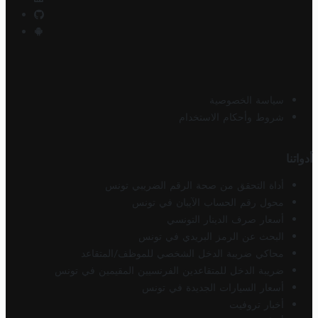
سياسة الخصوصية
شروط وأحكام الاستخدام
أدواتنا
أداة التحقق من صحة الرقم الضريبي تونس
محول رقم الحساب الآيبان في تونس
أسعار صرف الدينار التونسي
البحث عن الرمز البريدي في تونس
محاكي ضريبة الدخل الشخصي للموظف/المتقاعد
ضريبة الدخل للمتقاعدين الفرنسيين المقيمين في تونس
أسعار السيارات الجديدة في تونس
أخبار تروفيت